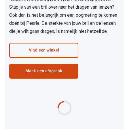
Bausch +
Stap je van een bril over naar het dragen van lenzen?
Ray-Ban
Biofinity
Ook dan is het belangrijk om een oogmeting te komen
Gucci
doen bij Pearle. De sterkte van jouw bril en de lenzen
Dailies
die je wilt gaan dragen, is namelijk niet hetzelfde.
Seen
Proclear
Vogue
Alle lenz
Vind een winkel
Michael Kors
Online h
Ralph Lauren
Maak een afspraak
Doe de tes
Burberry
Contactle
Oakley
Contact le
Alle brillen merken
Eerste ke
Online hulp & advies
Lenzen op