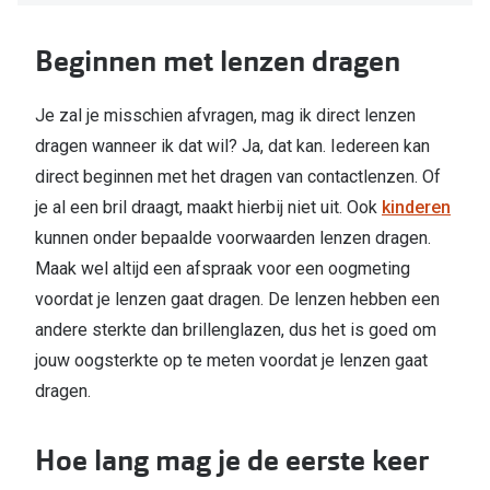
Bril online kopen in maar 4 stappen
Alles over
Soorten brillenglazen
Beginnen met lenzen dragen
Bril online passen
Je zal je misschien afvragen, mag ik direct lenzen
Meekleurende glazen
dragen wanneer ik dat wil? Ja, dat kan. Iedereen kan
direct beginnen met het dragen van contactlenzen. Of
Nachtbril
je al een bril draagt, maakt hierbij niet uit. Ook
kinderen
Alles over brillen
kunnen onder bepaalde voorwaarden lenzen dragen.
Maak wel altijd een afspraak voor een oogmeting
voordat je lenzen gaat dragen. De lenzen hebben een
andere sterkte dan brillenglazen, dus het is goed om
jouw oogsterkte op te meten voordat je lenzen gaat
dragen.
Hoe lang mag je de eerste keer