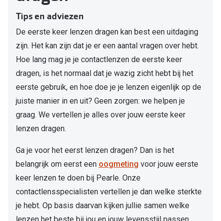
Computerbril
Tips en adviezen
Lenzen di
Brilabonnementen
De eerste keer lenzen dragen kan best een uitdaging
Acties
Pearle Bril Plan
zijn. Het kan zijn dat je er een aantal vragen over hebt.
Lenzenabo
Hoe lang mag je je contactlenzen de eerste keer
Pearle Bril Plan Kids+
dragen, is het normaal dat je wazig zicht hebt bij het
Pakketkort
eerste gebruik, en hoe doe je je lenzen eigenlijk op de
Acties
Probeer co
juiste manier in en uit? Geen zorgen: we helpen je
20% korting op een complete bril!
graag. We vertellen je alles over jouw eerste keer
Bekijk all
lenzen dragen.
3 voor 1: koop, krijg en geef een bril
Merken
Bekijk alle brillenacties
Ga je voor het eerst lenzen dragen? Dan is het
iWear
belangrijk om eerst een
oogmeting
voor jouw eerste
Uitgelicht
keer lenzen te doen bij Pearle. Onze
Acuvue
contactlensspecialisten vertellen je dan welke sterkte
Nieuwe collectie
Air Optix
je hebt. Op basis daarvan kijken jullie samen welke
Merken
lenzen het beste bij jou en jouw levensstijl passen.