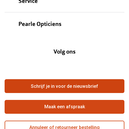
Service
Zonnebrillen
Oogmeting
Contactlenzen
Pearle Opticiens
Garanties
Onze merken
Over Pearle
Lenzenabonnement
Onze acties
Volg ons
Contact
Webshop
FAQ
Annuleer of retourneer een bestelling
Vacatures
Hier de overeenkomst ontbinden
Schrijf je in voor de nieuwsbrief
Beste winkelketen
Maak een afspraak
Annuleer of retourneer bestelling