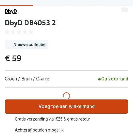
Computerbril
DbyD
Lenzen di
Brilabonnementen
DbyD DB4053 2
Acties
Pearle Bril Plan
Lenzenabo
Pearle Bril Plan Kids+
Nieuwe collectie
Pakketkort
Acties
€ 59
Probeer co
20% korting op een complete bril!
Bekijk all
3 voor 1: koop, krijg en geef een bril
Groen / Bruin / Oranje
Op voorraad
Merken
Bekijk alle brillenacties
iWear
Uitgelicht
Voeg toe aan winkelmand
Acuvue
Nieuwe collectie
Gratis verzending v.a. €25 & gratis retour
Air Optix
Achteraf betalen mogelijk
Merken