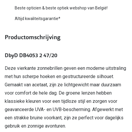
Bausch +
Beste opticien & beste optiek webshop van België!
Ray-Ban
Biofinity
Altijd kwaliteitsgarantie*
Gucci
Dailies
Seen
Productomschrijving
Proclear
Vogue
Alle lenz
DbyD DB4053 2 47/20
Michael Kors
Online h
Deze vierkante zonnebrillen geven een moderne uitstraling
Ralph Lauren
Doe de tes
met hun scherpe hoeken en gestructureerde silhouet.
Burberry
Gemaakt van acetaat, zijn ze lichtgewicht maar duurzaam
Contactle
voor comfort de hele dag. De groene lenzen hebben
Oakley
Contact le
klassieke kleuren voor een tijdloze stijl en zorgen voor
Alle brillen merken
geavanceerde UVA- en UVB-bescherming. Afgewerkt met
Eerste ke
een strakke bruine voorkant, zijn ze perfect voor dagelijks
Online hulp & advies
Lenzen op
gebruik en zonnige avonturen.