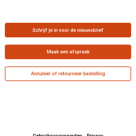
FAQ
Annuleer of retourneer een bestelling
Vacatures
Hier de overeenkomst ontbinden
Schrijf je in voor de nieuwsbrief
Beste winkelketen
Maak een afspraak
Annuleer of retourneer bestelling
Gebruiksvoorwaarden
Privacy