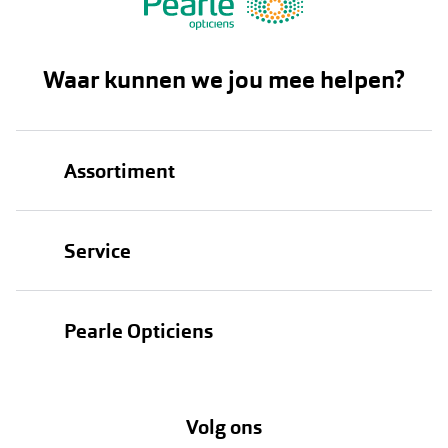
Waar kunnen we jou mee helpen?
Assortiment
Brillen
Service
Zonnebrillen
Oogmeting
Contactlenzen
Pearle Opticiens
Garanties
Onze merken
Over Pearle
Lenzenabonnement
Onze acties
Volg ons
Contact
Webshop