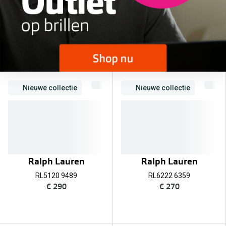
Bril online kopen in maar 4 stappen
Alles over
Soorten brillenglazen
Bril online passen
Meekleurende glazen
Nachtbril
Nieuwe collectie
Nieuwe collectie
Alles over brillen
Ralph Lauren
Ralph Lauren
RL5120 9489
RL6222 6359
€ 290
€ 270