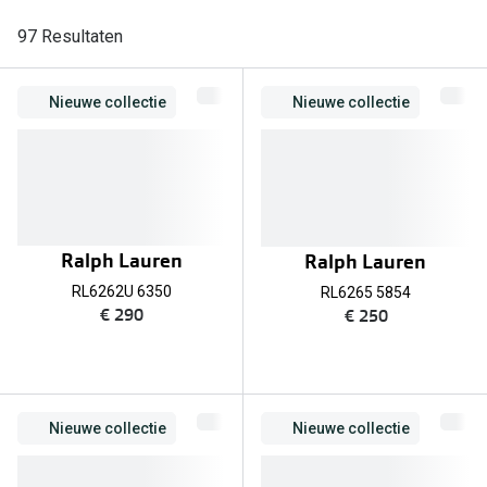
Computerbril
97 Resultaten
Lenzen di
Brilabonnementen
Acties
Pearle Bril Plan
Nieuwe collectie
Nieuwe collectie
Lenzenabo
Pearle Bril Plan Kids+
Pakketkort
Acties
Probeer co
20% korting op een complete bril!
Ralph Lauren
Ralph Lauren
Bekijk all
3 voor 1: koop, krijg en geef een bril
RL6262U 6350
RL6265 5854
Merken
€ 290
€ 250
Bekijk alle brillenacties
iWear
Uitgelicht
Acuvue
Nieuwe collectie
Nieuwe collectie
Nieuwe collectie
Air Optix
Merken