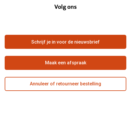
Volg ons
Contact
Webshop
FAQ
Annuleer of retourneer een bestelling
Vacatures
Hier de overeenkomst ontbinden
Schrijf je in voor de nieuwsbrief
Beste winkelketen
Maak een afspraak
Annuleer of retourneer bestelling