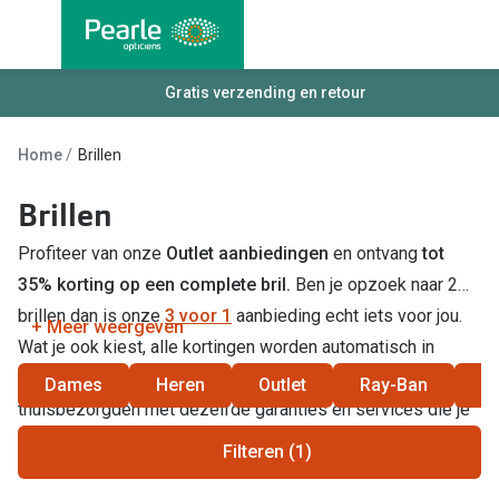
Ga
direct
naar
Alle brillen
Gratis verzending en retour
Alle cont
de
Damesbrillen
Maandlen
inhoud
Home
Brillen
Herenbrillen
Daglenze
Brillen
Kinderbrillen
Multifocal
Profiteer van onze
Outlet aanbiedingen
en ontvang
tot
Torische 
Soorten brillen
35% korting op een complete bril.
Ben je opzoek naar 2
Kleurlenz
brillen dan is onze
3 voor 1
aanbieding echt iets voor jou.
Bril op sterkte
+ Meer weergeven
Wat je ook kiest, alle kortingen worden automatisch in
Harde len
Multifocale bril
verrekend in je winkelmandje. Natuurlijk altijd gratis
Dames
Heren
Outlet
Ray-Ban
S
Nachtlenz
thuisbezorgden met dezelfde garanties en services die je
Blauw-violet licht filter bril
in onze winkel kent.
Lenzenvlo
Filteren (1)
Kant en klare leesbrillen
Lenzenab