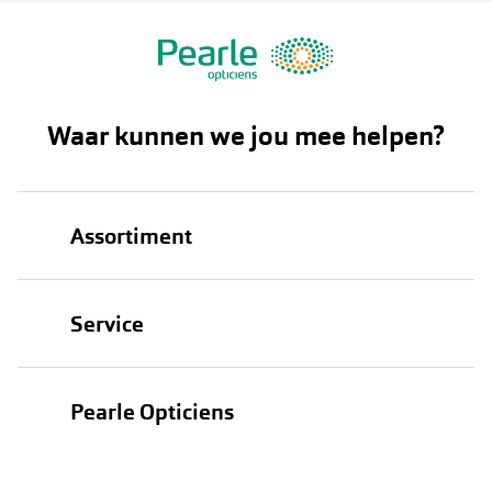
Waar kunnen we jou mee helpen?
Assortiment
Brillen
Service
Zonnebrillen
Oogmeting
Contactlenzen
Pearle Opticiens
Garanties
Onze merken
Over Pearle
Lenzenabonnement
Onze acties