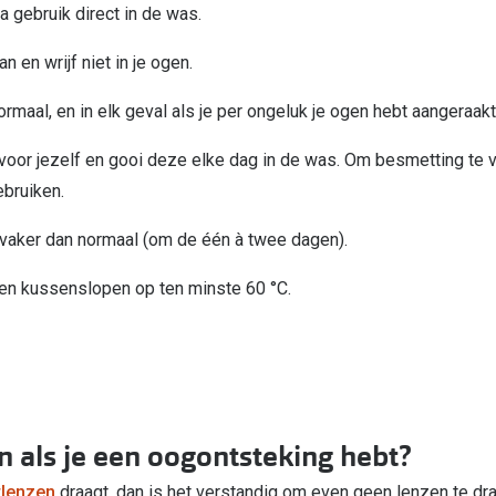
a gebruik direct in de was.
n en wrijf niet in je ogen.
rmaal, en in elk geval als je per ongeluk je ogen hebt aangeraak
oor jezelf en gooi deze elke dag in de was. Om besmetting te v
ebruiken.
vaker dan normaal (om de één à twee dagen).
n kussenslopen op ten minste 60 °C.
n als je een oogontsteking hebt?
tlenzen
draagt, dan is het verstandig om even geen lenzen te dr