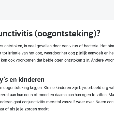
Alle zonnebrillen merken
20-20-2 regel
Blog
unctivitis (oogontsteking)?
ies ontstoken, in veel gevallen door een virus of bacterie. Het bin
tot irritatie van het oog, waardoor het oog pijnlijk aanvoelt en h
 kan ook voorkomen dat beide ogen ontstoken zijn. Andere woorde
by’s en kinderen
 oogontsteking krijgen. Kleine kinderen zijn bijvoorbeeld erg v
eerst aan hun neus of mond en daarna aan hun ogen te zitten. Ma
inderen gaat conjunctivitis meestal vanzelf weer over. Neem cont
at of als je je zorgen maakt.