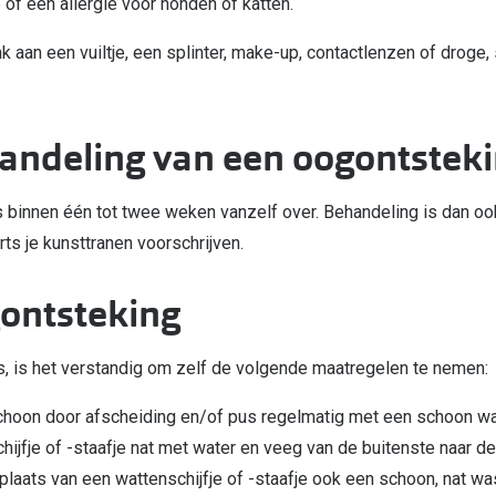
e of een allergie voor honden of katten.
nk aan een vuiltje, een splinter, make-up, contactlenzen of droge, s
.
andeling van een oogontsteki
is binnen één tot twee weken vanzelf over. Behandeling is dan ook 
arts je kunsttranen voorschrijven.
gontsteking
s, is het verstandig om zelf de volgende maatregelen te nemen:
hoon door afscheiding en/of pus regelmatig met een schoon watt
hijfje of -staafje nat met water en veeg van de buitenste naar d
in plaats van een wattenschijfje of -staafje ook een schoon, nat 