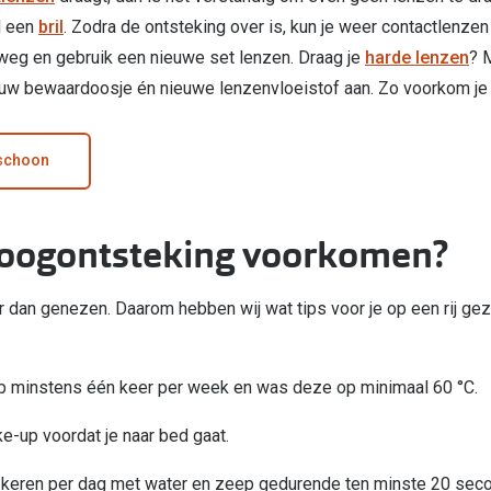
jd een
bril
. Zodra de ontsteking over is, kun je weer contactlenze
 weg en gebruik een nieuwe set lenzen. Draag je
harde lenzen
? 
uw bewaardoosje én nieuwe lenzenvloeistof aan. Zo voorkom je 
 schoon
 oogontsteking voorkomen?
er dan genezen. Daarom hebben wij wat tips voor je op een rij ge
op minstens één keer per week en was deze op minimaal 60 °C.
ake-up voordat je naar bed gaat.
 keren per dag met water en zeep gedurende ten minste 20 sec