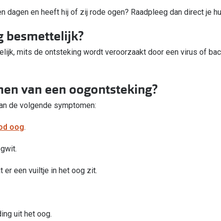
ien dagen en heeft hij of zij rode ogen? Raadpleeg dan direct je h
g besmettelijk?
lijk, mits de ontsteking wordt veroorzaakt door een virus of bact
men van een oogontsteking?
 aan de volgende symptomen:
od oog
.
gwit.
er een vuiltje in het oog zit.
ing uit het oog.