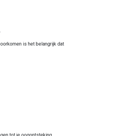
t.
oorkomen is het belangrijk dat
agen tot je oogontsteking