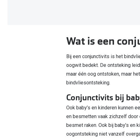
Computerbril
Autobril
Vermoeide ogen
Gebruiksaanwijzingen
Nieuwe collectie
3 voor 1: koop, krijg en geef
Lenzen direct herbestellen
Overzetzonnebril
Rode ogen
Glasses for Congo
Alle oogklachten
Alle actievoorwaarden
Wat is een conj
Bij een conjunctivits is het bindvl
oogwit bedekt. De ontsteking leidt 
maar één oog ontstoken, maar het
bindvliesontsteking.
Conjunctivits bij ba
Ook baby’s en kinderen kunnen een
en besmetten vaak zichzelf door 
besmet raken. Ook bij baby’s en k
oogontsteking niet vanzelf overga